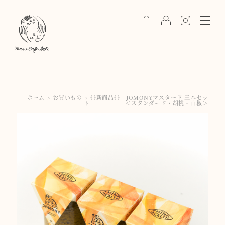
toggle
naviga
ホーム
お買いもの
◎新商品◎ JOMONYマスタード 三本セッ
>
>
ト ＜スタンダード・胡桃・山椒＞