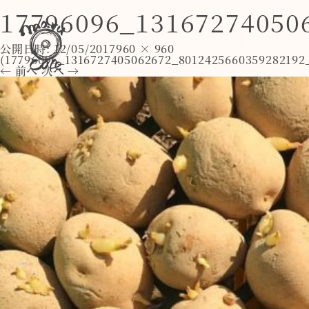
17796096_13167274050
公開日時:
12/05/2017
960 × 960
(
17796096_1316727405062672_8012425660359282192
← 前へ
次へ →