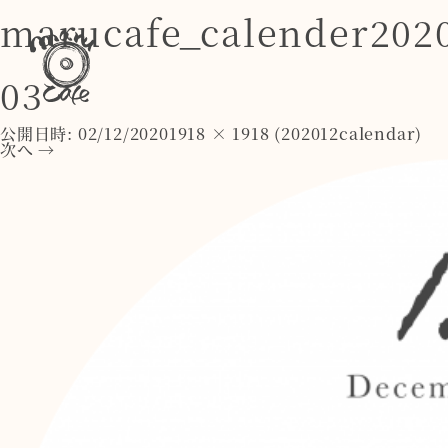
marucafe_calender202
03
公開日時:
02/12/2020
1918 × 1918
(
202012calendar
)
次へ →