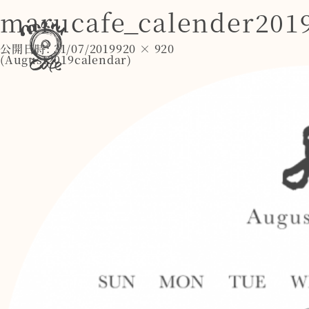
marucafe_calender201
公開日時:
31/07/2019
920 × 920
(
August2019calendar
)