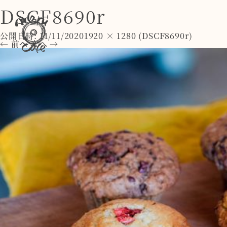
DSCF8690r
公開日時:
11/11/2020
1920 × 1280
(
DSCF8690r
)
← 前へ
次へ →