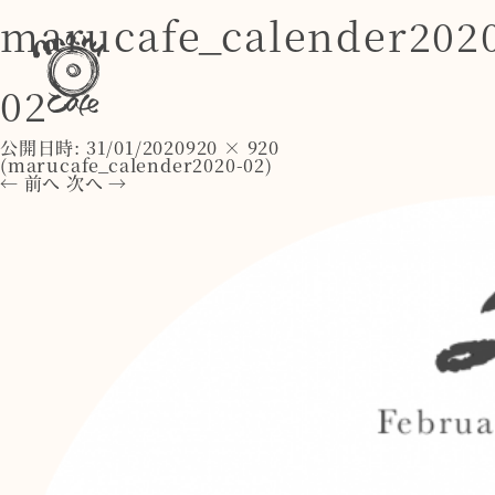
marucafe_calender202
02
公開日時:
31/01/2020
920 × 920
(
marucafe_calender2020-02
)
← 前へ
次へ →