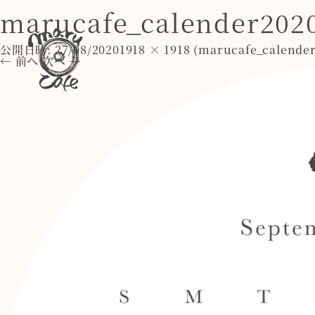
marucafe_calender202
公開日時:
27/08/2020
1918 × 1918
(
marucafe_calender
← 前へ
次へ →