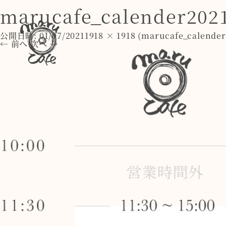
marucafe_calender2021
公開日時:
01/07/2021
1918 × 1918
(
marucafe_calender
← 前へ
次へ →