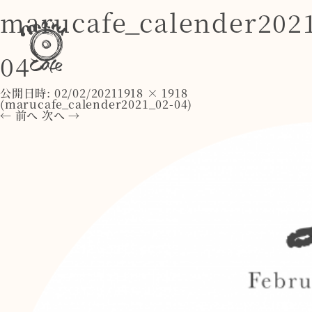
marucafe_calender202
04
公開日時:
02/02/2021
1918 × 1918
(
marucafe_calender2021_02-04
)
← 前へ
次へ →