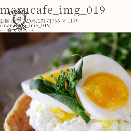
marucafe_img_019
公開日時:
12/05/2017
1766 × 1179
(
marucafe_img_019
)
← 前へ
次へ →