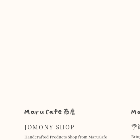
季
JOMONY SHOP
Brin
Handcrafted Products Shop from MaruCafe