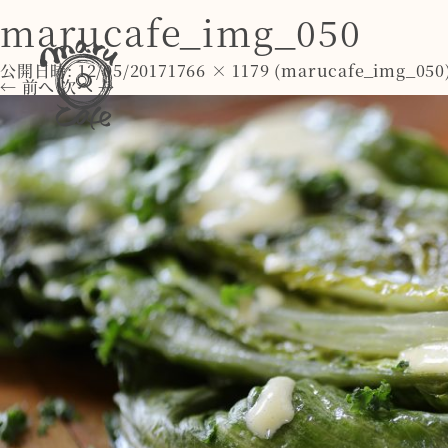
marucafe_img_050
公開日時:
12/05/2017
1766 × 1179
(
marucafe_img_050
← 前へ
次へ →