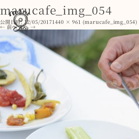
marucafe_img_054
公開日時:
12/05/2017
1440 × 961
(
marucafe_img_054
)
← 前へ
次へ →