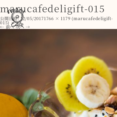
marucafedeligift-015
公開日時:
12/05/2017
1766 × 1179
(
marucafedeligift-
015
)
← 前へ
次へ →