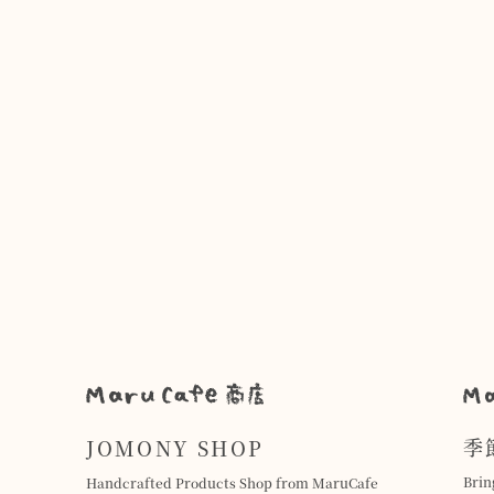
季
JOMONY SHOP
Brin
Handcrafted Products Shop from MaruCafe