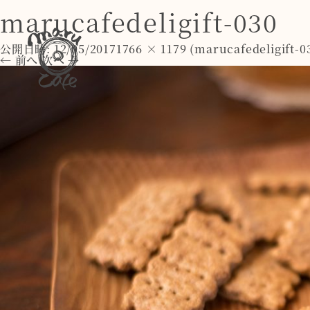
marucafedeligift-030
公開日時:
12/05/2017
1766 × 1179
(
marucafedeligift-0
← 前へ
次へ →