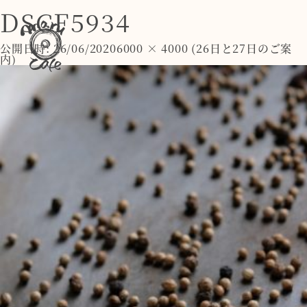
DSCF5934
公開日時:
26/06/2020
6000 × 4000
(
26日と27日のご案
内
)