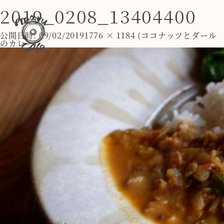
2019_0208_13404400
公開日時:
09/02/2019
1776 × 1184
(
ココナッツとダール
のカレー
)