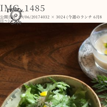
IMG_1485
公開日時:
09/06/2017
4032 × 3024
(
今週のランチ 6月8
日〜
)