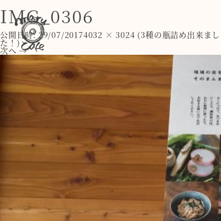
IMG_0306
公開日時:
29/07/2017
4032 × 3024
(
3種の瓶詰め出来まし
た！
)
次へ →