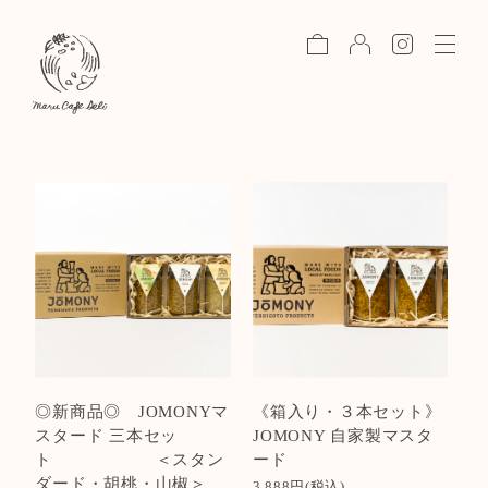
toggle
naviga
◎新商品◎ JOMONYマ
《箱入り・３本セット》
スタード 三本セッ
JOMONY 自家製マスタ
ト ＜スタン
ード
ダード・胡桃・山椒＞
3,888円(税込)