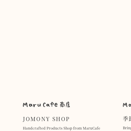
季
JOMONY SHOP
Brin
Handcrafted Products Shop from MaruCafe