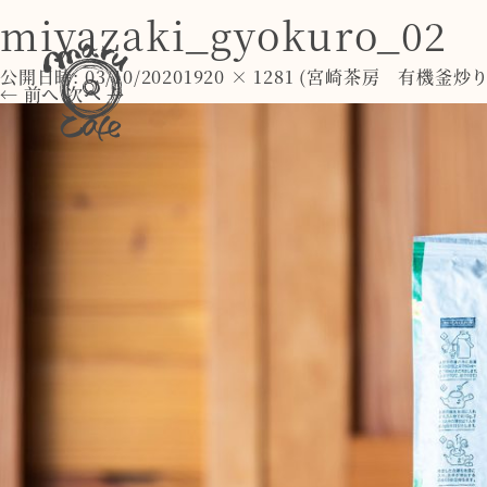
miyazaki_gyokuro_02
公開日時:
03/10/2020
1920 × 1281
(
宮崎茶房 有機釜炒
← 前へ
次へ →