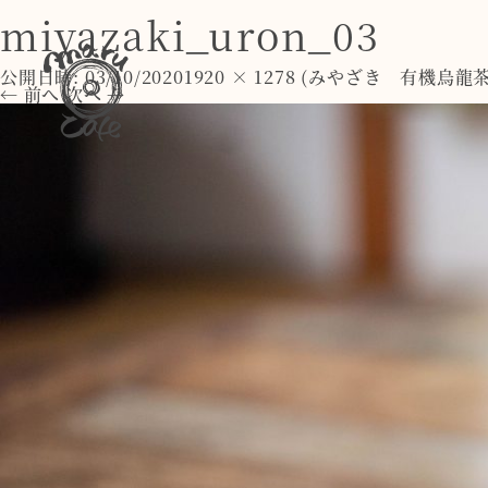
miyazaki_uron_03
公開日時:
03/10/2020
1920 × 1278
(
みやざき 有機烏龍
← 前へ
次へ →