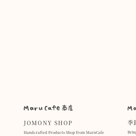
季
JOMONY SHOP
Brin
Handcrafted Products Shop from MaruCafe