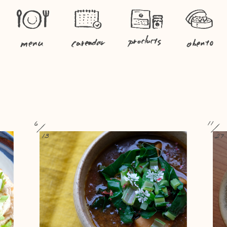
6
11
13
27