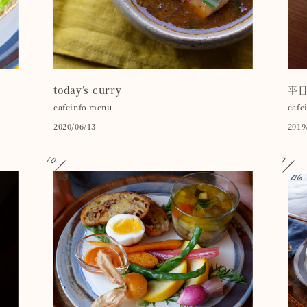
today’s curry
平
cafeinfo
menu
cafe
2020/06/13
2019
10
7
03
06