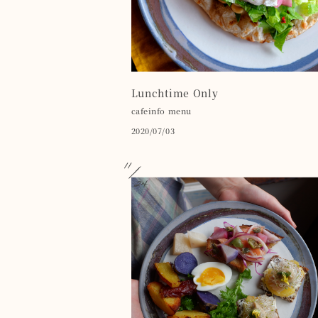
Lunchtime Only
cafeinfo
menu
2020/07/03
11
24