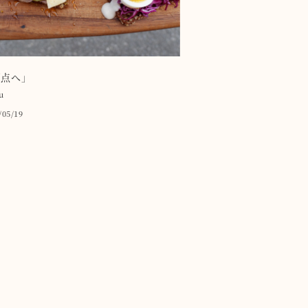
原点へ」
u
/05/19