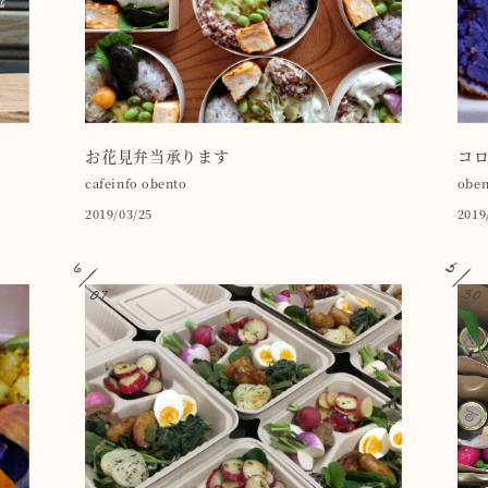
内
お花見弁当承ります
コ
cafeinfo
obento
oben
2019/03/25
2019
6
5
07
30