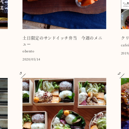
土日限定のサンドイッチ弁当 今週のメニ
ク
ュー
cafe
obento
2019
2020/05/14
3
2
25
01