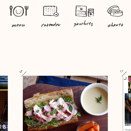
5
11
14
27