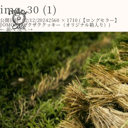
img_30 (1)
公開日時:
02/12/2024
2560 × 1710
(
【ロングセラー】
JOMONY ザクザククッキー（オリジナル箱入り）
)
← 前へ
次へ →