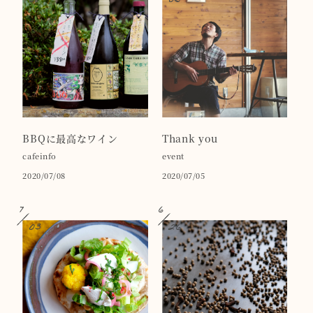
08
05
BBQに最高なワイン
Thank you
cafeinfo
event
2020/07/08
2020/07/05
7
6
03
26