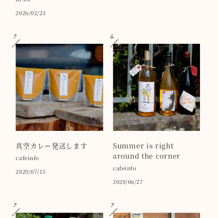
2026/02/23
7
6
15
27
真空カレー発送します
Summer is right
around the corner
cafeinfo
cafeinfo
2020/07/15
2020/06/27
7
7